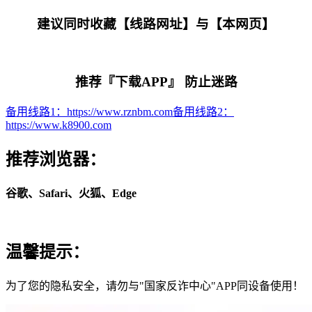
建议同时收藏【线路网址】与【本网页】
推荐『下载APP』 防止迷路
备用线路
1
：
https://www.rznbm.com
备用线路
2
：
https://www.k8900.com
推荐浏览器：
谷歌、Safari、火狐、Edge
温馨提示：
为了您的隐私安全，请勿与"国家反诈中心"APP同设备使用！