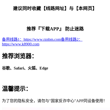
建议同时收藏【线路网址】与【本网页】
推荐『下载APP』 防止迷路
备用线路
1
：
https://www.rznbm.com
备用线路
2
：
https://www.k8900.com
推荐浏览器：
谷歌、Safari、火狐、Edge
温馨提示：
为了您的隐私安全，请勿与"国家反诈中心"APP同设备使用！