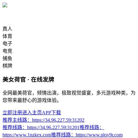
真人
体育
电子
电竞
捕鱼
棋牌
美女荷官 · 在线发牌
全网最美荷官，倾情出演，极致视觉盛宴，多元游戏种类，为
您带来最舒心的游戏体验。
立即注册
进入主页
APP下载
推荐主线路：
https://34.96.227.59:31202
推荐线路：
https://34.96.227.59:31201
推荐线路：
https://www.1nzkex.com
推荐线路：
https://www.plov9r.com